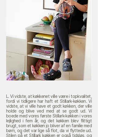
L. Vi vidste, at køkkenet ville være i topkvalitet,
fordi vi tidligere har haft et Stillark-køkken. Vi
vidste, at vi ville have et godt køkken, der ville
holde og blive ved med at se godt ud. Vi
boede med vores første Stillark-køkken i vores
lejlighed i fem år, og det køkken blev flittigt
brugt, som et køkken jo bliver af en familie med
børn, og det var lige så flot, da vi flyttede ud.
Stilen på et Stillark køkken er også tidsløs, og