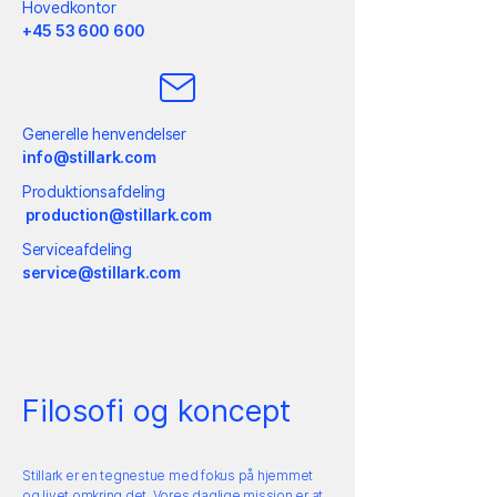
Hovedkontor
+45 53 600 600
Generelle henvendelser
info@stillark.com
Produktionsafdeling
production@stillark.com
Serviceafdeling
service@stillark.com
Filosofi og koncept
Stillark er en tegnestue med fokus på hjemmet
og livet omkring det. Vores daglige mission er at