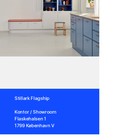
Stillark Flagship
Kontor / Showroom
Flaskehalsen 1
1799 København V