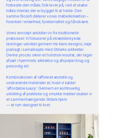
forbedre den måde, folk lever på, ved at skabe
tidløs interiør, der er bygget til at holde. Den
samme filosofi dikterer vores møbelkollektion –
forankret i enkelhed, funktionalitet og håndværk.
Vores koncept adskiller os fra traditionelle
praksisser. Vi fokuserer på skræddersyede
løsninger udviklet gennem tre klare designs, nøje
planlagt i samarbejde med Stillarks arkitekter.
Denne proces sikrer et holistisk resultat, der tager
afsæt i hjemmets arkitektur og afspejler brug og
personlig stil.
Kombinationen af raffineret æstetik og
vedvarende materialer er, hvad vi kalder
'affordable luxury'. Gennem en kontinuerlig
udvikling af praktiske og smukke møbler skaber vi
et sammenhængende Stillark-hjem
— et rum designet til livet.